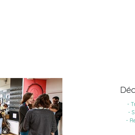
Déc
- T
- 
- R