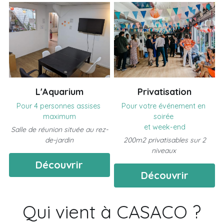
L'Aquarium
Privatisation
Pour 4 personnes assises 
Pour votre événement en 
maximum
soirée 
et week-end
Salle de réunion située au rez-
de-jardin
 200m2 privatisables sur 2 
niveaux 
Découvrir
Découvrir
Qui vient à CASACO ?