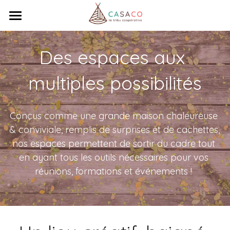
×
×
LES CATÉGORIES DE LA BOUTIQUE
CATÉGORIES DE BLOG
Accueil
Des espaces aux 
Toutes les catégories
Toutes les catégories
Venez travailler
multiples possibilités
Interviews
Réunissez-vous
Qui sommes-nous ?
Conçus comme une grande maison chaleureuse 
& conviviale, remplis de surprises et de cachettes, 
Ça bouge !
Coopérative
nos espaces permettent de sortir du cadre tout 
Tribu
Contact
Actualités
en ayant tous les outils nécessaires pour vos 
réunions, formations et événements ! 
Animations
Totem
Rechercher