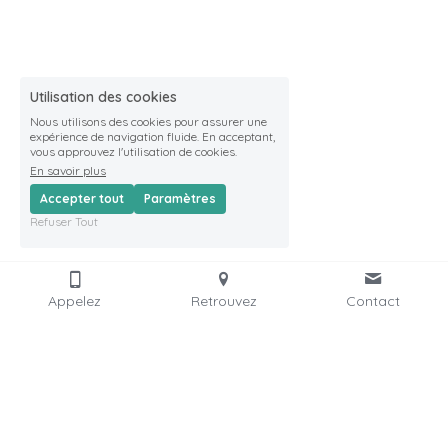
Utilisation des cookies
Nous utilisons des cookies pour assurer une
expérience de navigation fluide. En acceptant,
vous approuvez l'utilisation de cookies.
En savoir plus
Accepter tout
Paramètres
Refuser Tout
Appelez
Retrouvez
Contact
C'est parti !
Visitez l'espace
Devenez membre
Réservez une salle