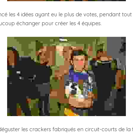
é les 4 idées ayant eu le plus de votes, pendant tout l’a
ucoup échanger pour créer les 4 équipes.
guster les crackers fabriqués en circuit-courts de la 