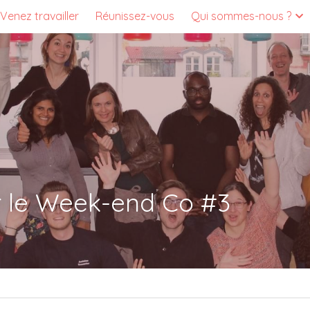
Venez travailler
Réunissez-vous
Qui sommes-nous ?
r le Week-end Co #3