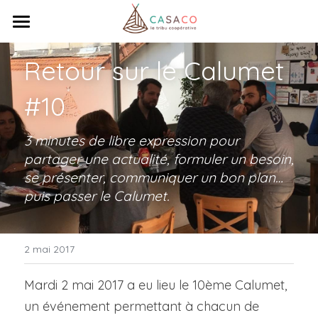
×
LES CATÉGORIES DE LA BOUTIQUE
Accueil
Retour sur le Calumet 
Toutes les catégories
Venez travailler
#10
Réunissez-vous
3 minutes de libre expression pour 
Qui sommes-nous ?
partager une actualité, formuler un besoin, 
se présenter, communiquer un bon plan… 
Ça bouge !
Coopérative
puis passer le Calumet.
Tribu
Contact
Actualités
Animations
Totem
2 mai 2017
Rechercher
Mardi 2 mai 2017 a eu lieu le 10ème Calumet, 
un événement permettant à chacun de 