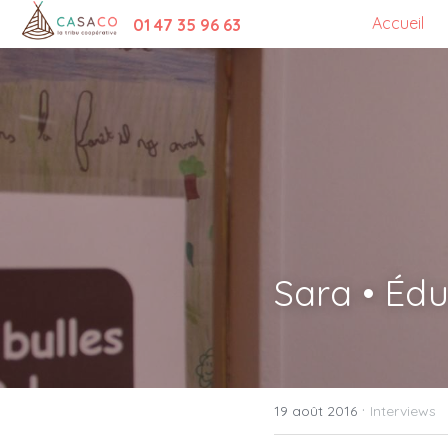
Accueil
01 47 35 96 63
Sara • Éd
·
19 août 2016
Interviews