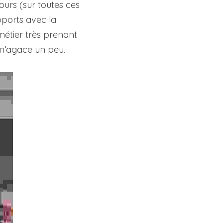
urs (sur toutes ces 
pports avec la 
métier très prenant 
m’agace un peu.