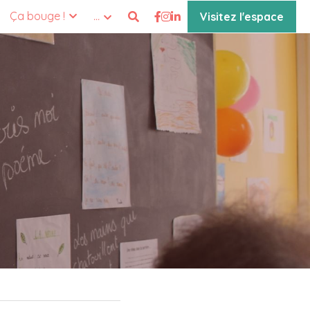
Ça bouge !
…
Visitez l'espace