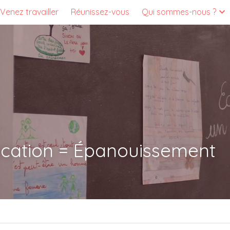
Venez travailler
Réunissez-vous
Qui sommes-nous ?
ucation = Épanouissement