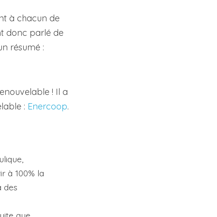
nt à chacun de 
t donc parlé de 
 un résumé :
nouvelable ! Il a 
able : 
Enercoop
.
ique, 
r à 100% la 
 des 
uite que 