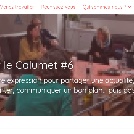
Venez travailler
Réunissez-vous
Qui sommes-nous ?
r le Calumet #6
re expression pour partager une actualité,
enter, communiquer un bon plan… puis pas