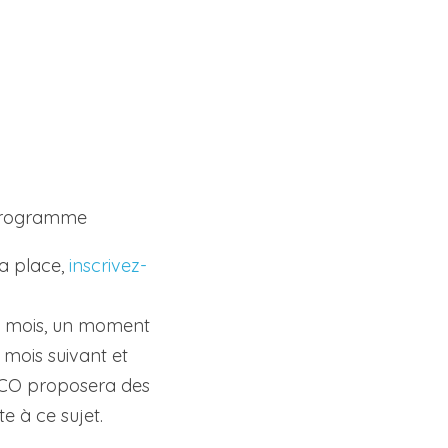
 programme
la place, 
inscrivez-
 mois, un moment 
mois suivant et 
partager les projets du moment. En début d'après-midi, l'équipe CASACO proposera des 
te à ce sujet.