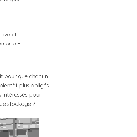
ive et 
ercoop et 
it pour que chacun 
bientôt plus obligés 
s intéressés pour 
e de stockage ?