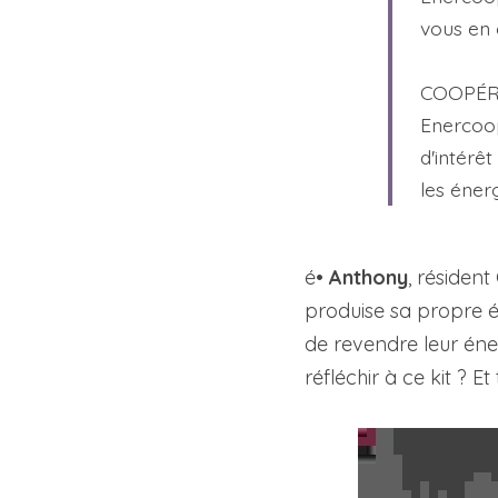
vous en
COOPÉRA
Enercoop
d'intérêt
les éner
é• 
Anthony
, résiden
produise sa propre éne
de revendre leur énerg
réfléchir à ce kit ? 