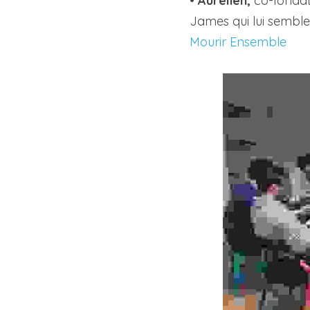
• 
Aurélien,
 co-fondat
James qui lui semble 
Mourir Ensemble