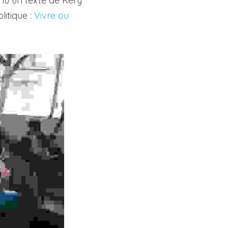
u un texte de Kery 
itique : 
Vivre ou 