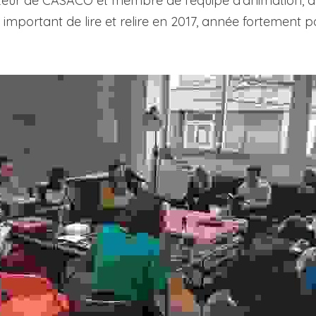
eur de CASACO et membre de l'équipe d'animation, a l
important de lire et relire en 2017, année fortement pol