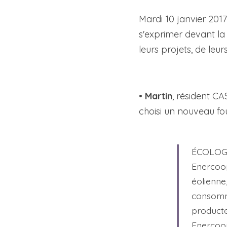
Mardi 10 janvier 201
s'exprimer devant la 
leurs projets, de leur
• 
Martin
, résident CA
choisi un nouveau fou
ÉCOLOG
Enercoop
éolienne,
consomma
producte
Enercoop