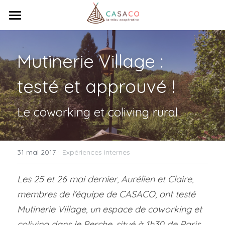
×
LES CATÉGORIES DE LA BOUTIQUE
Accueil
Toutes les catégories
Mutinerie Village : 
Venez travailler
testé et approuvé !
Réunissez-vous
Qui sommes-nous ?
Le coworking et coliving rural
Ça bouge !
Coopérative
·
Tribu
Contact
Actualités
31 mai 2017
Expériences internes
Animations
Totem
Les 25 et 26 mai dernier, Aurélien et Claire, 
membres de l'équipe de CASACO, ont testé 
Rechercher
Mutinerie Village, un espace de coworking et 
coliving dans le Perche, situé à 1h30 de Paris.