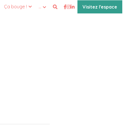
Ça bouge !
…
Visitez l'espace