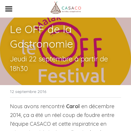
×
LES CATÉGORIES DE LA BOUTIQUE
Accueil
Le OFF de la 
Toutes les catégories
Venez travailler
Gastronomie
Réunissez-vous
Jeudi 22 septembre à partir de 
Qui sommes-nous ?
18h30
Ça bouge !
Coopérative
Tribu
Contact
Actualités
12 septembre 2016
Animations
Totem
Nous avons rencontré 
Carol
 en décembre 
2014, ça a été un réel coup de foudre entre 
Rechercher
l'équipe CASACO et cette inspiratrice en 