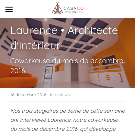
×
LES CATÉGORIES DE LA BOUTIQUE
Accueil
Laurence • Architecte 
Toutes les catégories
Venez travailler
d'intérieur
Réunissez-vous
Coworkeuse du mois de décembre 
Qui sommes-nous ?
2016
Ça bouge !
Coopérative
Tribu
Contact
Actualités
·
16 décembre 2016
Interviews
Animations
Totem
Nos trois stagiaires de 3ème de cette semaine 
ont interviewé Laurence, notre coworkeuse 
Rechercher
du mois de décembre 2016, qui développe 