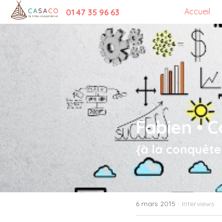
Accueil
01 47 35 96 63
Fabien • 
{à la conquête
·
6 mars 2015
Interviews