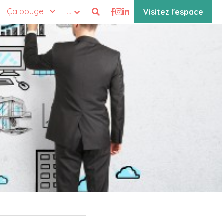
Ça bouge !
…
Visitez l'espace