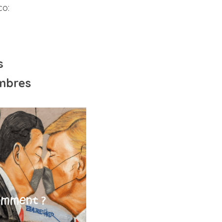
co:
s
embres