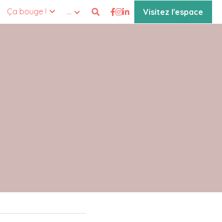
Ça bouge !
…
Visitez l'espace