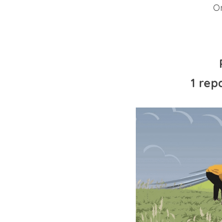
On
1 rep