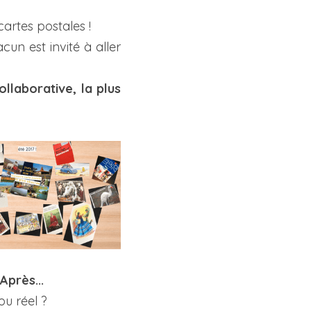
artes postales !
un est invité à aller 
ollaborative, la plus 
Après...
ou réel ?