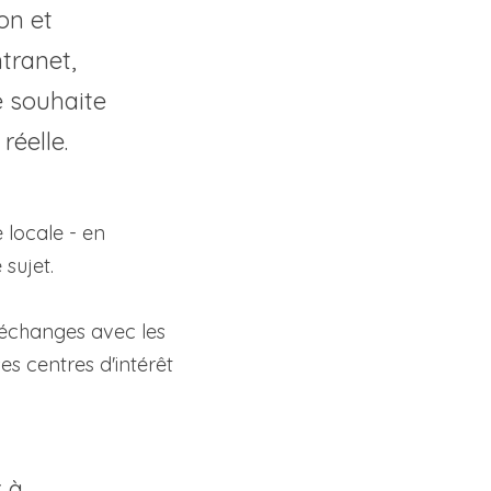
on et 
tranet, 
 souhaite 
réelle.
locale - en 
sujet. 
 échanges avec les 
s centres d'intérêt 
 à 