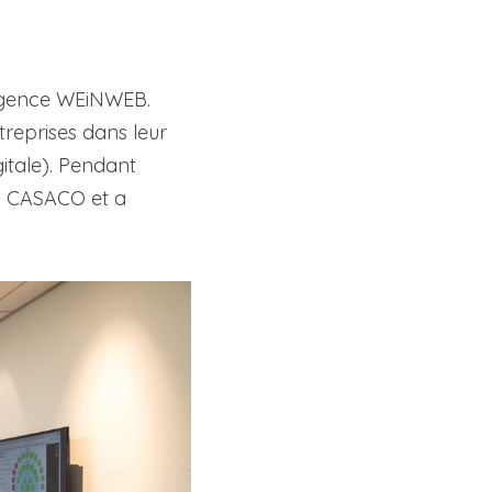
Avec 4 amis, il s'est lancé dans l'aventure de l'entrepreneuriat en créant l'agence WEiNWEB. 
reprises dans leur 
tale). Pendant 
 à CASACO et a 