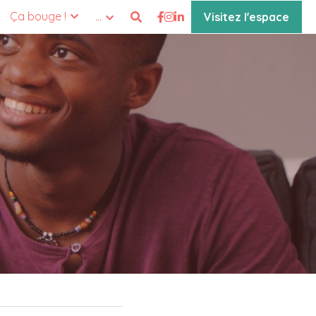
Ça bouge !
…
Visitez l'espace