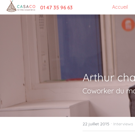
Accueil
01 47 35 96 63
Arthur cha
Coworker du moi
·
22 juillet 2015
Interviews