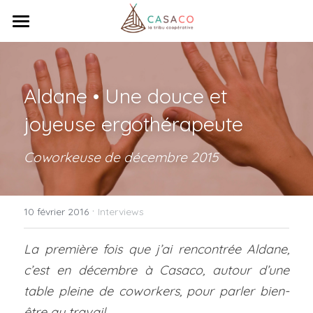
×
LES CATÉGORIES DE LA BOUTIQUE
Accueil
Toutes les catégories
Venez travailler
Aldane • Une douce et 
Réunissez-vous
joyeuse ergothérapeute
Qui sommes-nous ?
Coworkeuse de décembre 2015
Ça bouge !
Coopérative
·
Tribu
Contact
Actualités
10 février 2016
Interviews
Animations
Totem
La première fois que j’ai rencontrée Aldane, 
c’est en décembre à Casaco, autour d’une 
Rechercher
table pleine de coworkers, pour parler bien-
être au travail.